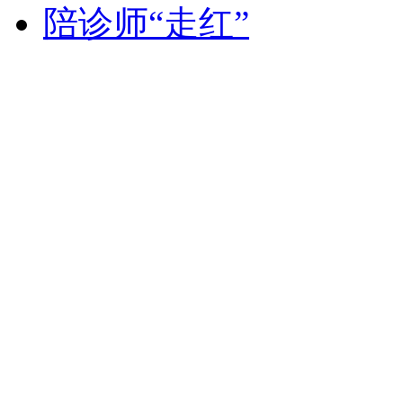
陪诊师“走红”