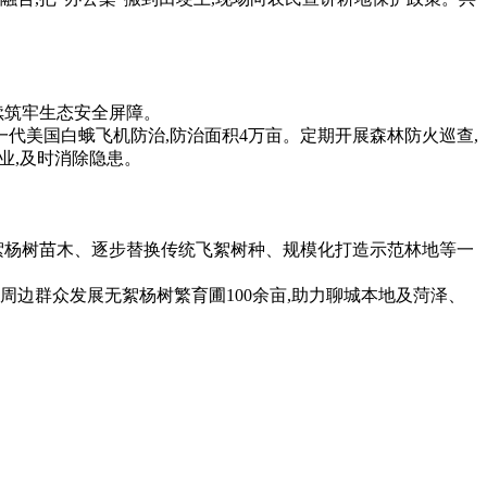
续筑牢生态安全屏障。
第一代美国白蛾飞机防治,防治面积4万亩。定期开展森林防火巡查,
业,及时消除隐患。
絮杨树苗木、逐步替换传统飞絮树种、规模化打造示范林地等一
边群众发展无絮杨树繁育圃100余亩,助力聊城本地及菏泽、