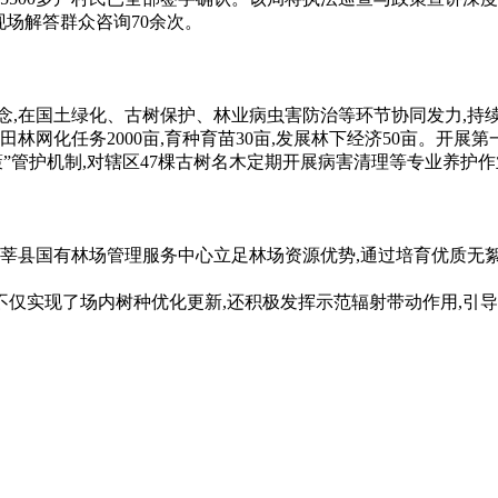
,现场解答群众咨询70余次。
,在国土绿化、古树保护、林业病虫害防治等环节协同发力,持
田林网化任务2000亩,育种育苗30亩,发展林下经济50亩。开展
”管护机制,对辖区47棵古树名木定期开展病害清理等专业养护作
莘县国有林场管理服务中心立足林场资源优势,通过培育优质无
仅实现了场内树种优化更新,还积极发挥示范辐射带动作用,引导周