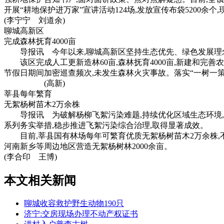
开展“耕地保护进万家”宣讲活动124场,发放宣传布袋5200余个
(李宁宁 刘道余)
聊城高新区
完成森林抚育4000亩
导报讯 今年以来,聊城高新区坚持生态优先、绿色发展理念
该区完成人工更新造林60亩,森林抚育4000亩,新建和完善农
节假日期间加密巡查频次,未发生森林火灾事故。落实“一树一策
(高新)
莘县每年繁育
无絮杨树苗木2万余株
导报讯 为破解杨柳飞絮污染难题,持续优化区域生态环境,
系列务实举措,稳步推进飞絮污染综合治理,取得显著成效。
目前,莘县国有林场每年可繁育优质无絮杨树苗木2万余株,不
河南新乡等周边地区营造无絮杨树林2000余亩。
(李合印 王博)
本文相关新闻
聊城收容救护野生动物190只
济宁:交房现场办理不动产权证书