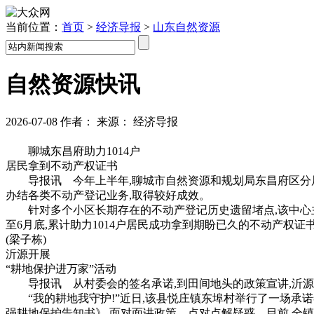
当前位置：
首页
>
经济导报
>
山东自然资源
自然资源快讯
2026-07-08
作者：
来源：
经济导报
聊城东昌府助力1014户
居民拿到不动产权证书
导报讯 今年上半年,聊城市自然资源和规划局东昌府区分局不
办结各类不动产登记业务,取得较好成效。
针对多个小区长期存在的不动产登记历史遗留堵点,该中心主
至6月底,累计助力1014户居民成功拿到期盼已久的不动产权证书。
(梁子栋)
沂源开展
“耕地保护进万家”活动
导报讯 从村委会的签名承诺,到田间地头的政策宣讲,沂源
“我的耕地我守护!”近日,该县悦庄镇东埠村举行了一场承诺签
强耕地保护告知书》,面对面讲政策、点对点解疑惑。目前,全镇