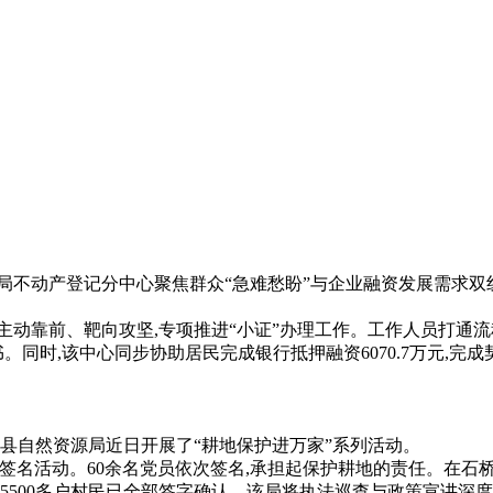
动产登记分中心聚焦群众“急难愁盼”与企业融资发展需求双线
动靠前、靶向攻坚,专项推进“小证”办理工作。工作人员打通流
同时,该中心同步协助居民完成银行抵押融资6070.7万元,完成契
县自然资源局近日开展了“耕地保护进万家”系列活动。
名活动。60余名党员依次签名,承担起保护耕地的责任。在石桥镇,
5500多户村民已全部签字确认。该局将执法巡查与政策宣讲深度