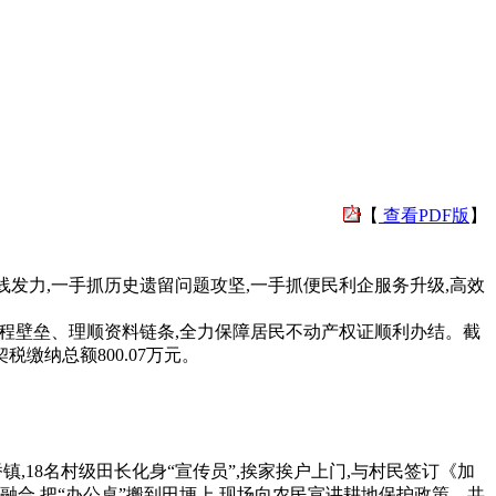
【
查看PDF版
】
发力,一手抓历史遗留问题攻坚,一手抓便民利企服务升级,高效
程壁垒、理顺资料链条,全力保障居民不动产权证顺利办结。截
税缴纳总额800.07万元。
18名村级田长化身“宣传员”,挨家挨户上门,与村民签订《加
融合,把“办公桌”搬到田埂上,现场向农民宣讲耕地保护政策。共