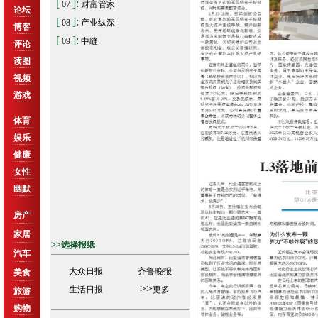
[
]:
07
财富管家
论坛
[
]:
08
产业纵深
博客
[
]:
09
中缝
评论
读图
视频
游戏
体育
娱乐
健康
女性
幽默
房产
家居
>>选择报纸
汽车
大众日报
齐鲁晚报
美食
>>
生活日报
更多
旅游
购物