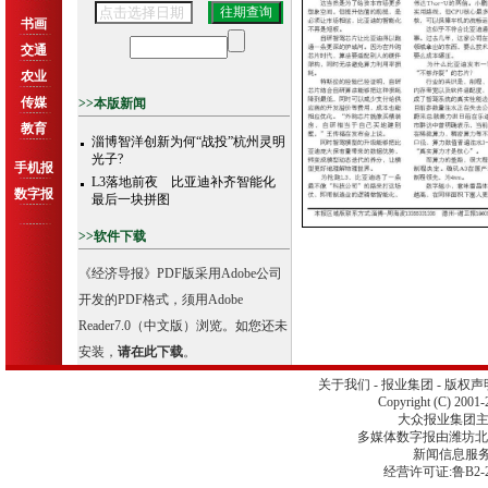
书画
交通
农业
传媒
>>本版新闻
教育
淄博智洋创新为何“战投”杭州灵明
光子?
手机报
L3落地前夜 比亚迪补齐智能化
数字报
最后一块拼图
>>软件下载
《经济导报》PDF版采用Adobe公司
开发的PDF格式，须用Adobe
Reader7.0（中文版）浏览。如您还未
安装，
请在此下载
。
关于我们
-
报业集团
-
版权声
Copyright (C) 2001-
大众报业集团主办 
多媒体数字报由潍坊北
新闻信息服
经营许可证:鲁B2-2