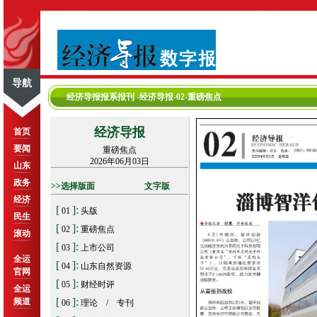
导航
经济导报报系报刊
-经济导报-02-重磅焦点
经济导报
首页
要闻
重磅焦点
2026年06月03日
山东
政务
>>选择版面
文字版
经济
[
]:
01
头版
民生
[
]:
02
重磅焦点
滚动
[
]:
03
上市公司
全运
[
]:
04
山东自然资源
官网
[
]:
05
财经时评
全运
[
]:
频道
06
理论 / 专刊